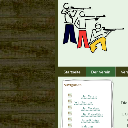
Startseite
Der Verein
Ver
Navigation
Der Verein
Wir über uns
Die
Der Vorstand
1. G
Die Majestäten
mit
Jung-Könige
Ein
Satzung