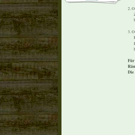
2. O
Zug
b
3. O
Bew
Dav
b
Für
Räu
Die 